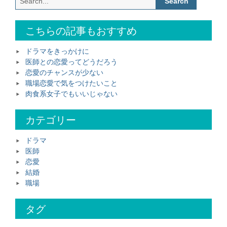
き
for:
っ
こちらの記事もおすすめ
か
け
に”
ドラマをきっかけに
医師との恋愛ってどうだろう
恋愛のチャンスが少ない
職場恋愛で気をつけたいこと
肉食系女子でもいいじゃない
カテゴリー
ドラマ
医師
恋愛
結婚
職場
タグ