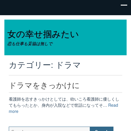
女の幸せ掴みたい
恋も仕事も妥協は無しで
カテゴリー:
ドラマ
ドラマをきっかけに
看護師を志すきっかけとしては、幼いころ看護師に優しくし
てもらったとか、身内が入院などで世話になってそ…
Read
“ド
more
ラ
マ
を
Search